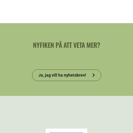
NYFIKEN PÅ ATT VETA MER?
Ja, jag vill ha nyhetsbrev!