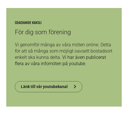
COACHANDE KANSLI
För dig som förening
Vi genomför många av våra möten online. Detta
för att så många som möjligt oavsett bostadsort
enkelt ska kunna delta
. Vi har även publicerat
flera av våra infomöten på youtube.
Länk till vår youtubekanal