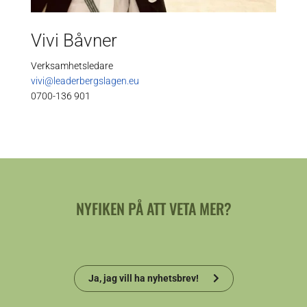
Vivi Båvner
Verksamhetsledare
vivi@leaderbergslagen.eu
0700-136 901
NYFIKEN PÅ ATT VETA MER?
Ja, jag vill ha nyhetsbrev!