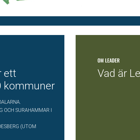
OM LEADER
 ett
Vad är L
10 kommuner
DALARNA.
RG OCH SURAHAMMAR I
NDESBERG (UTOM