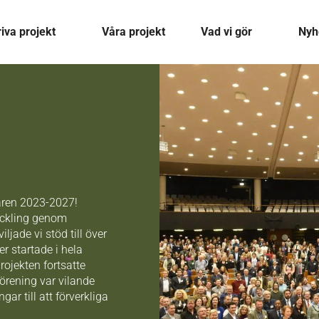
riva projekt
Våra projekt
Vad vi gör
Nyh
 åren 2023-2027!
eckling genom
jade vi stöd till över
r startade i hela
ojekten fortsatte
förening var vilande
ar till att förverkliga