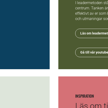
I leadermetoden stå
centrum. Tanken är 
effektivt av er som
och utmaningar so
Läs om leadermet
Gå till vår youtub
INSPIRATION
Läs om ti