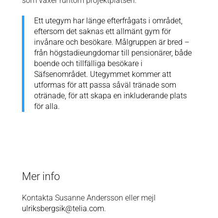
som växer runtom projektplatsen.
Ett utegym har länge efterfrågats i området,
eftersom det saknas ett allmänt gym för
invånare och besökare.
Målgruppen är bred –
från högstadieungdomar till pensionärer, både
boende och tillfälliga besökare i
Säfsenområdet. U
tegymmet kommer att
utformas för att passa såväl tränade som
otränade, för att skapa en
inkluderande plats
för alla.
Mer info
Kontakta Susanne Andersson eller mejl
ulriksbergsik@telia.com
.