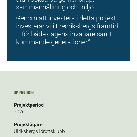
sammanhållning och miljö.
Genom att investera i detta projekt
investerar vi i Fredriksbergs framtid
– för både dagens invånare samt
kommande generationer.”
OM PROJEKTET
Projektperiod
2026
Projektägare
Ulriksbergs Idrottsklubb