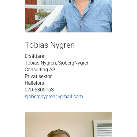
Tobias Nygren
Ersättare
Tobias Nygren,
SjöbergNygren
Consulting AB
Privat sektor
Hällefors
070-6805163
sjobergnygren@gmail.com