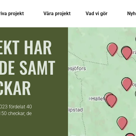
riva projekt
Våra projekt
Vad vi gör
Nyh
EKT HAR
ADE SAMT
CKAR
023 fördelat 40
 150 checkar, de