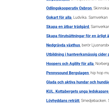
Odlingskooperativ Oxbron
, Skinnsk
Gokart för alla
, Ludvika. Samverkan 
Skapa en ätbar trädgård
, Samverka
Skapa förutsättningar för en årlig
Nedgrävda växthus
, berör Ljusnarsb
Utbildning i hantverksmässig cider
Hoopers och Agility för alla
, Norber
Pennysound Bergslagen
, hip hop m
Glada och aktiva hundar och hundä
KUL, Kottabergets unga ledskapare
Lövhyddans reträtt
, Smedjebacken. 