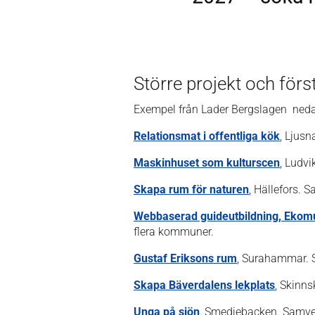
Större projekt och förs
Exempel från Lader Bergslagen ned
Relationsmat i offentliga kök
, Ljus
Maskinhuset som kulturscen
, Ludv
Skapa rum för naturen
, Hällefors. 
Webbaserad guideutbildning, Eko
flera kommuner.
Gustaf Eriksons rum
, Surahammar. 
Skapa Bäverdalens lekplats
, Skinn
Unga på sjön
, Smedjebacken. Samve